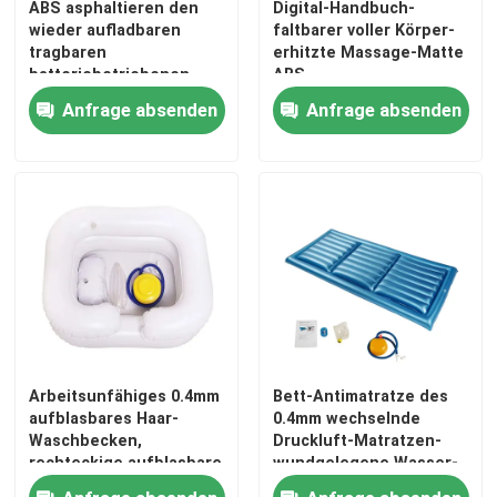
ABS asphaltieren den
Digital-Handbuch-
wieder aufladbaren
faltbarer voller Körper-
tragbaren
erhitzte Massage-Matte
batteriebetriebenen
ABS
Zerstäuber der
Anfrage absenden
Anfrage absenden
Zerstäuber-Maschinen-
60hz
Haus
Arbeitsunfähiges 0.4mm
Bett-Antimatratze des
Produkte
aufblasbares Haar-
0.4mm wechselnde
Waschbecken,
Druckluft-Matratzen-
rechteckige aufblasbare
wundgelegene Wasser-
Shampoo-Schüssel
K75
Über uns