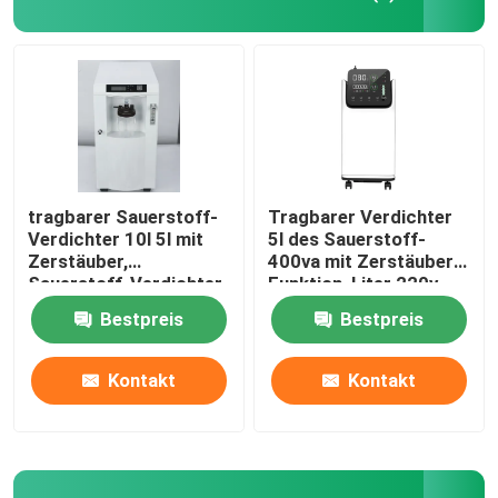
tragbarer Sauerstoff-
Tragbarer Verdichter
Verdichter 10l 5l mit
5l des Sauerstoff-
Zerstäuber,
400va mit Zerstäuber-
Sauerstoff-Verdichter
Funktion, Liter 220v
Wechselstroms 8l
des Sauerstoff-50hz
Bestpreis
Bestpreis
des Verdichter-10
Kontakt
Kontakt