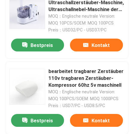
Ultraschallzerstäuber-Maschine,
Ultraschallnebel-Maschine der
atomisierungs-220v
MOQ：Englische neutrale Version:
MOQ 10PCS/SOEM: MOQ 100PCS
Preis：USD32/PC - USD37/PC
Bestpreis
Kontakt
bearbeitet tragbarer Zerstäuber
110v tragbaren Zerstäuber-
Kompressor 60hz 5v maschinell
MOQ：Englische neutrale Version:
Haus
MOQ 100PCS/SOEM: MOQ 1000PCS
Preis：USD7/PC - USD8.5/PC
Produkte
Bestpreis
Kontakt
Über uns