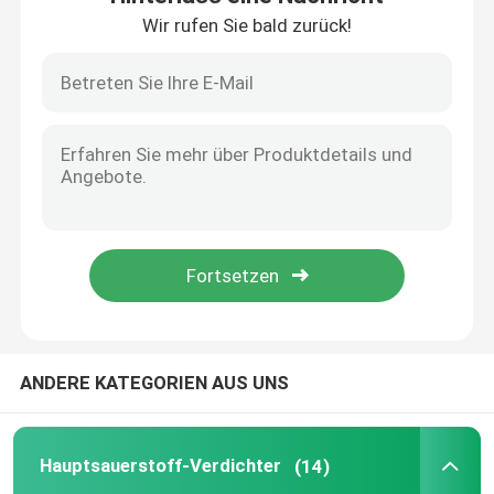
Wir rufen Sie bald zurück!
Tragbarer Sauerstoff-Regler
Heller zusammenklappbarer Rollstuhl
Reflektierende AntiSonnenbrille
Sport- Ausrüstung im Freien
Rehabilitations-Apparat
ANDERE KATEGORIEN AUS UNS
Krankenhaus-Pflegebett
Hauptsauerstoff-Verdichter
(14)
Elektrisches Nasenspülungs-System