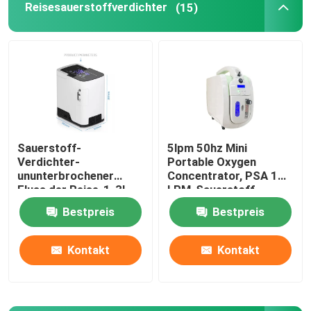
Reisesauerstoffverdichter
(15)
Sauerstoff-
5lpm 50hz Mini
Verdichter-
Portable Oxygen
ununterbrochener
Concentrator, PSA 1
Fluss der Reise-1-3l,
LPM-Sauerstoff-
Mini Car Oxygen
Verdichter
Bestpreis
Bestpreis
Concentrator
Kontakt
Kontakt