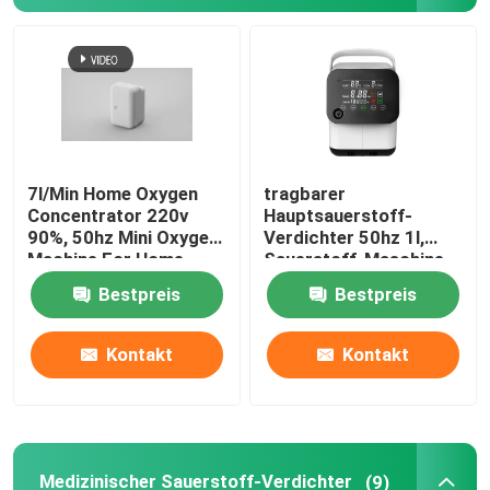
TDP-Infrarot-Lampe
Wegwerfarzneimittel
Elektroakupunktur-Maschine
7l/Min Home Oxygen
tragbarer
Concentrator 220v
Hauptsauerstoff-
90%, 50hz Mini Oxygen
Verdichter 50hz 1l,
Machine For Home
Sauerstoff-Maschine
des Haushalts-7lpm
Bestpreis
Bestpreis
Kontakt
Kontakt
Medizinischer Sauerstoff-Verdichter
(9)