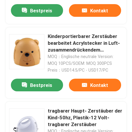
Bestpreis
Kontakt
Kinderportierbarer Zerstäuber
bearbeitet Acrylstecker in Luft-
zusammendrückendem
Zerstäuber maschinell
MOQ：Englische neutrale Version:
MOQ 10PCS/SOEM: MOQ 300PCS
Preis：USD14.5/PC - USD17/PC
Bestpreis
Kontakt
tragbarer Haupt- Zerstäuber der
Kind-50hz, Plastik-12 Volt-
tragbarer Zerstäuber
MOQ：Englische neutrale Version: