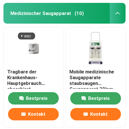
Medizinischer Saugapparat
(10)
Tragbare der
Mobile medizinische
Krankenhaus-
Saugapparate
Hauptgebrauch
staubsaugen
absorbiert
Saugapparat 30lpm
Vakuumsaugapparat
Bestpreis
Bestpreis
der Phlegma-Einheits-
50hz
Kontakt
Kontakt