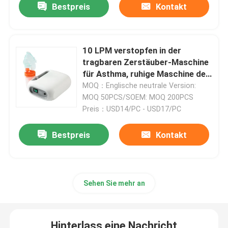
Bestpreis
Kontakt
Reisesauerstoffverdichter
10 LPM verstopfen in der
hoher Flusssauerstoffverdichter
tragbaren Zerstäuber-Maschine
für Asthma, ruhige Maschine des
Zerstäuber-12v
MOQ：Englische neutrale Version:
Tragbare Zerstäuber-Maschinen
MOQ 50PCS/SOEM: MOQ 200PCS
Preis：USD14/PC - USD17/PC
Medizinischer Saugapparat
Bestpreis
Kontakt
Hauptsauerstoff-Sättigungs-Monitor
Sehen Sie mehr an
Haushalts-Digital-Thermometer
Haushalts-Blutdruck-Monitor
Hinterlass eine Nachricht