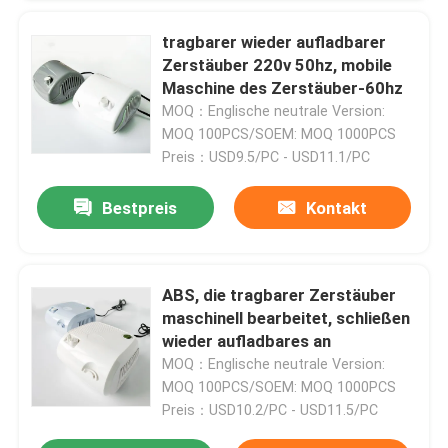
tragbarer wieder aufladbarer
Fabrik-Ausflug
Zerstäuber 220v 50hz, mobile
Maschine des Zerstäuber-60hz
MOQ：Englische neutrale Version:
Treten Sie mit uns in Verbindung
MOQ 100PCS/SOEM: MOQ 1000PCS
Preis：USD9.5/PC - USD11.1/PC
Nachrichten
Bestpreis
Kontakt
Fälle
ABS, die tragbarer Zerstäuber
Fordern Sie ein Zitat
maschinell bearbeitet, schließen
wieder aufladbares an
MOQ：Englische neutrale Version:
Hauptsauerstoff-Verdichter
MOQ 100PCS/SOEM: MOQ 1000PCS
Preis：USD10.2/PC - USD11.5/PC
Medizinischer Sauerstoff-Verdichter