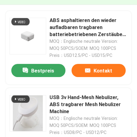
ABS asphaltieren den wieder
aufladbaren tragbaren
batteriebetriebenen Zerstäuber
der Zerstäuber-Maschinen-60hz
MOQ：Englische neutrale Version:
MOQ 50PCS/SOEM: MOQ 100PCS
Preis：USD12.5/PC - USD15/PC
Bestpreis
Kontakt
USB 3v Hand-Mesh Nebulizer,
ABS tragbarer Mesh Nebulizer
Machine
MOQ：Englische neutrale Version:
MOQ 50PCS/SOEM: MOQ 100PCS
Preis：USD8/PC - USD12/PC