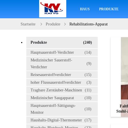
HAUS
PRODUKTE
Startseite
Produkte
Rehabilitations-Apparat
Produkte
(240)
Hauptsauerstoff-Verdichter
(14)
Medizinischer Sauerstoff-
(9)
Verdichter
Reisesauerstoffverdichter
(15)
hoher Flusssauerstoffverdichter
(3)
Tragbare Zerstäuber-Maschinen
(11)
Medizinischer Saugapparat
(10)
Hauptsauerstoff-Sättigungs-
Falt
(10)
Stuhl-
Monitor
Haushalts-Digital-Thermometer
(17)
Haushalts-Blutdruck-Monitor
(22)