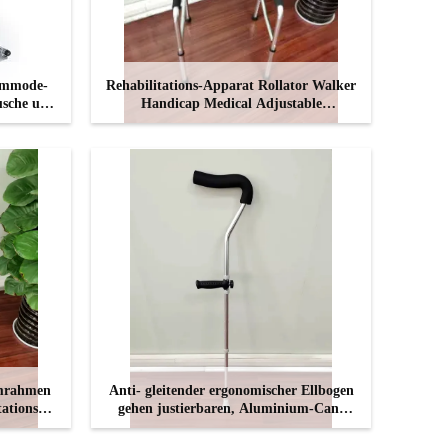
ommode-
Rehabilitations-Apparat Rollator Walker
usche und
Handicap Medical Adjustable
Lightweight
KONTAKT
umrahmen
Anti- gleitender ergonomischer Ellbogen
ations-
gehen justierbaren, Aluminium-Cane
Walker Crutches auf Krücken
KONTAKT