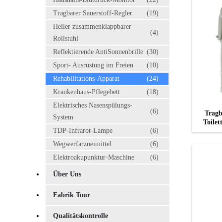
Tragbarer Sauerstoff-Regler
(19)
Heller zusammenklappbarer
(4)
Rollstuhl
Reflektierende AntiSonnenbrille
(30)
Sport- Ausrüstung im Freien
(10)
Rehabilitations-Apparat
(24)
Krankenhaus-Pflegebett
(18)
Elektrisches Nasenspülungs-
(6)
Tragb
System
Toilet
TDP-Infrarot-Lampe
(6)
Wegwerfarzneimittel
(6)
Elektroakupunktur-Maschine
(6)
Über Uns
Fabrik Tour
Qualitätskontrolle