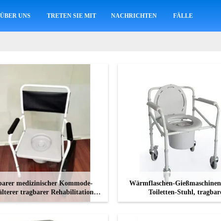
ÜBER UNS
TRETEN SIE MIT UNS IN VERBINDUNG
NACHRICHTEN
FÄLLE
barer medizinischer Kommode-
Wärmflaschen-Gießmaschinen
älterer tragbarer Rehabilitations-
Toiletten-Stuhl, tragbar
Apparat
Duschkommode-Aluminium
KONTAKT
KONTAKT