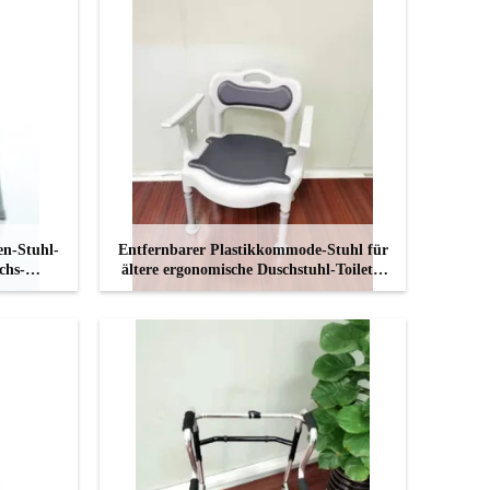
n-Stuhl-
Entfernbarer Plastikkommode-Stuhl für
chs-
ältere ergonomische Duschstuhl-Toilette
t
Seat
KONTAKT