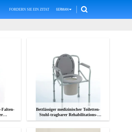
FORDERN SIE EIN ZITAT
GERMAN
-Falten-
Bettlässiger medizinischer Toiletten-
er
Stuhl-tragbarer Rehabilitations-
stuhl
Stahlapparat
KONTAKT