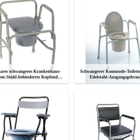
ares schwangeres Krankenhaus-
Schwangerer Kommode-Toilette
ten-Stuhl-behindertes Kopfende-
Edelstahl-Ausgangsgebrau
tragbare Kommode
Rehabilitations-Appara
KONTAKT
KONTAKT