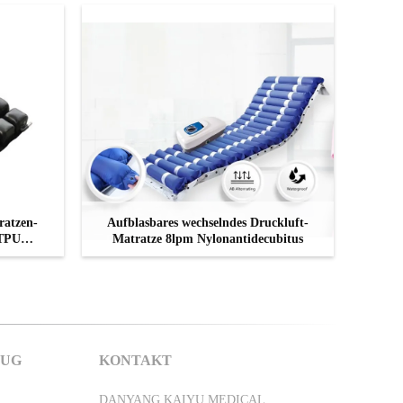
ratzen-
Aufblasbares wechselndes Druckluft-
 TPU
Matratze 8lpm Nylonantidecubitus
KONTAKT
LUG
KONTAKT
DANYANG KAIYU MEDICAL