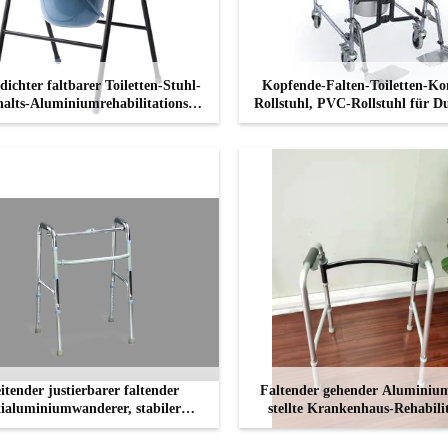
dichter faltbarer Toiletten-Stuhl-
Kopfende-Falten-Toiletten-K
alts-Aluminiumrehabilitations-
Rollstuhl, PVC-Rollstuhl für D
Apparat
Toilette
KONTAKT
KONTAKT
itender justierbarer faltender
Faltender gehender Alumini
ialuminiumwanderer, stabiler
stellte Krankenhaus-Rehabilit
leichter Rollator-Wanderer
Apparat wieder her
KONTAKT
KONTAKT