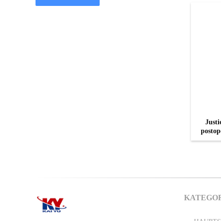
Justi
postop
KATEGO