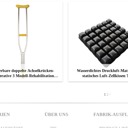
erbare doppelte Achselkrücken-
Wasserdichtes Druckluft-Mat
erative 3 Modell-Rehabilitations-
statisches Luft-Zellkissen
Apparate
wechselndes
KONTAKT
KONTAKT
1
2
>
RIEN
ÜBER UNS
FABRIK-AUSF