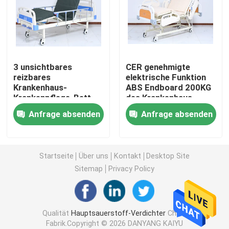
Reisesauerstoffverdichter
hoher Flusssauerstoffverdichter
3 unsichtbares
CER genehmigte
reizbares
elektrische Funktion
Krankenhaus-
ABS Endboard 200KG
Tragbare Zerstäuber-Maschinen
Krankenpflege-Bett
des Krankenhaus-
manuelles ABS 3 Last
Krankenpflege-Bett-3
Anfrage absenden
Anfrage absenden
CER Funktions-200KG
Last
Medizinischer Saugapparat
Hauptsauerstoff-Sättigungs-Monitor
Startseite
Über uns
Kontakt
Desktop Site
Sitemap
Privacy Policy
Haushalts-Digital-Thermometer
Qualität
Hauptsauerstoff-Verdichter
China
Haushalts-Blutdruck-Monitor
Fabrik.Copyright © 2026 DANYANG KAIYU