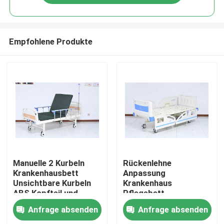
Empfohlene Produkte
Haus
Manuelle 2 Kurbeln
Rückenlehne
Krankenhausbett
Anpassung
Unsichtbare Kurbeln
Krankenhaus
Produkte
ABS Kopfteil und
Pflegebett
Endplatte mit 5
Höhenanpassung ABS
Anfrage absenden
Anfrage absenden
'Medizinische stille
Lifting Guardrail
Über uns
Rollen