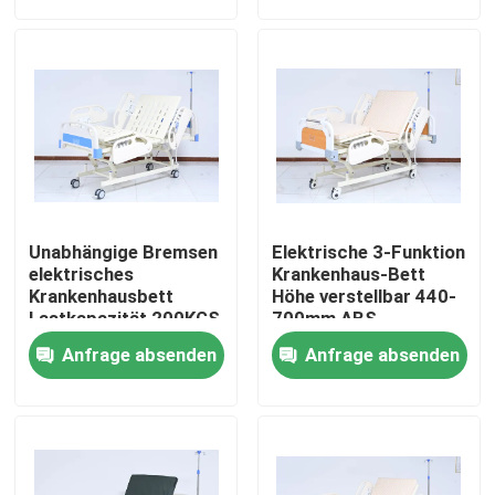
Fabrik-Ausflug
Treten Sie mit uns in Verbindung
Nachrichten
Unabhängige Bremsen
Elektrische 3-Funktion
Fälle
elektrisches
Krankenhaus-Bett
Krankenhausbett
Höhe verstellbar 440-
Lastkapazität 200KGS
700mm ABS
Kopfplatte Fußplatte
Fordern Sie ein Zitat
Anfrage absenden
Anfrage absenden
Hauptsauerstoff-Verdichter
Medizinischer Sauerstoff-Verdichter