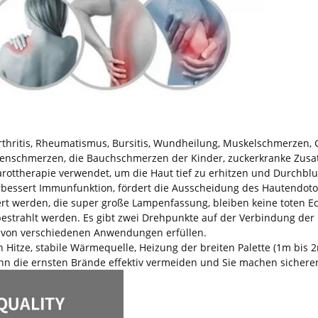
rthritis, Rheumatismus, Bursitis, Wundheilung, Muskelschmerzen, 
nschmerzen, die Bauchschmerzen der Kinder, zuckerkranke Zusa
rarottherapie verwendet, um die Haut tief zu erhitzen und Durchb
rbessert Immunfunktion, fördert die Ausscheidung des Hautendotox
iert werden, die super große Lampenfassung, bleiben keine toten E
trahlt werden. Es gibt zwei Drehpunkte auf der Verbindung der
 von verschiedenen Anwendungen erfüllen.
n Hitze, stabile Wärmequelle, Heizung der breiten Palette (1m bis 
ann die ernsten Brände effektiv vermeiden und Sie machen sicherer