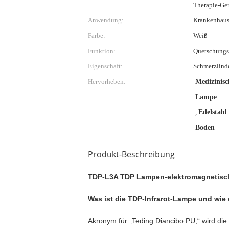
Therapie-Ger
Anwendung:
Krankenhaus 
Farbe:
Weiß
Funktion:
Quetschungs
Eigenschaft:
Schmerzlind
Hervorheben:
Medizinisc
Lampe
,
Edelstahl
Boden
Produkt-Beschreibung
TDP-L3A TDP Lampen-elektromagnetisch
Was ist die TDP-Infrarot-Lampe und wie 
Akronym für „Teding Diancibo PU,“ wird di