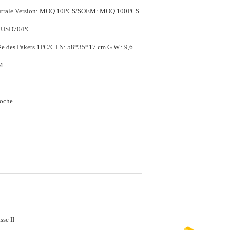
eutrale Version: MOQ 10PCS/SOEM: MOQ 100PCS
 USD70/PC
akets 1PC/CTN: 58*35*17 cm G.W.: 9,6
M
oche
sse II