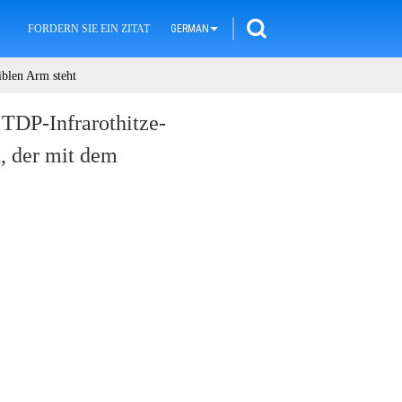
FORDERN SIE EIN ZITAT
GERMAN
iblen Arm steht
TDP-Infrarothitze-
, der mit dem