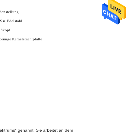
denstellung
 u. Edelstahl
oßkopf
örmige Kernelementplatte
ektrums“ genannt. Sie arbeitet an dem