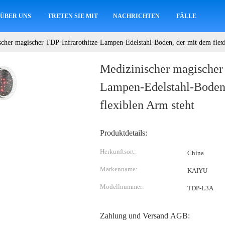
ÜBER UNS
TRETEN SIE MIT UNS IN VERBINDUNG
NACHRICHTEN
FÄLLE
scher magischer TDP-Infrarothitze-Lampen-Edelstahl-Boden, der mit dem flex
Medizinischer magischer 
Lampen-Edelstahl-Boden
flexiblen Arm steht
Produktdetails:
Herkunftsort:
China
Markenname:
KAIYU
Modellnummer:
TDP-L3A
Zahlung und Versand AGB: