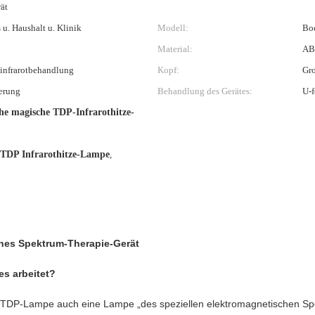
ät
u. Haushalt u. Klinik
Modell:
Bo
Material:
ABS
infrarotbehandlung
Kopf:
Gr
erung
Behandlung des Gerätes:
U-f
he magische TDP-Infrarothitze-
 TDP Infrarothitze-Lampe
,
es Spektrum-Therapie-Gerät
es arbeitet?
e TDP-Lampe auch eine Lampe „des speziellen elektromagnetischen Sp