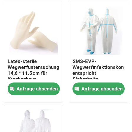
Fabrik-Ausflug
Treten Sie mit uns in Verbindung
Nachrichten
Latex-sterile
SMS-EVP-
Wegwerfuntersuchungshandschuhe
Wegwerfinfektionskontrol
Fälle
14,6 * 11.5cm für
entspricht
Krankenhaus
Sicherheits-
schützendem
Anfrage absenden
Anfrage absenden
chirurgischem
Fordern Sie ein Zitat
Isolierungs-Kleid
Hauptsauerstoff-Verdichter
Medizinischer Sauerstoff-Verdichter