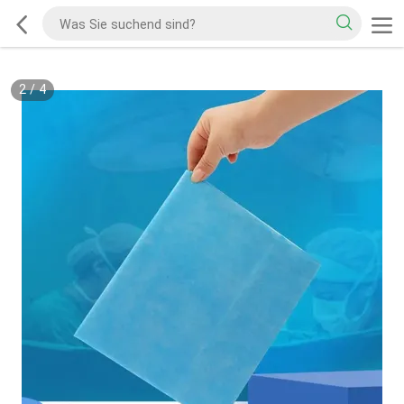
2
/
4