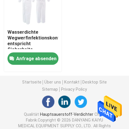
Reisesauerstoffverdichter
Wasserdichte
hoher Flusssauerstoffverdichter
Wegwerfinfektionskontrolle
entspricht
Sicherheits-
Tragbare Zerstäuber-Maschinen
schützendem nicht
Anfrage absenden
gesponnenem
Isolierungs-Kleid
Medizinischer Saugapparat
Startseite
Über uns
Kontakt
Desktop Site
Hauptsauerstoff-Sättigungs-Monitor
Sitemap
Privacy Policy
Haushalts-Digital-Thermometer
Qualität
Hauptsauerstoff-Verdichter
China
Fabrik.Copyright © 2026 DANYANG KAIYU
Haushalts-Blutdruck-Monitor
MEDICAL EQUIPMENT SUPPLY CO., LTD.. All Rights