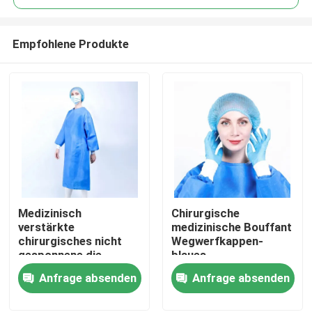
Empfohlene Produkte
Medizinisch
Chirurgische
Haus
verstärkte
medizinische Bouffant
chirurgisches nicht
Wegwerfkappen-
gesponnene die
blaues
Produkte
Isolierungs-
Hauptabdeckungs-
Anfrage absenden
Anfrage absenden
Wegwerfkleidersterile
nicht Gewebe
Kleidung
Über uns