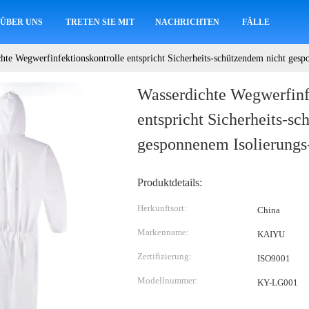
ÜBER UNS
TRETEN SIE MIT UNS IN VERBINDUNG
NACHRICHTEN
FÄLLE
hte Wegwerfinfektionskontrolle entspricht Sicherheits-schützendem nicht ges
Wasserdichte Wegwerfinf
entspricht Sicherheits-s
gesponnenem Isolierungs
Produktdetails:
Herkunftsort:
China
Markenname:
KAIYU
Zertifizierung:
ISO9001
Modellnummer:
KY-LG001