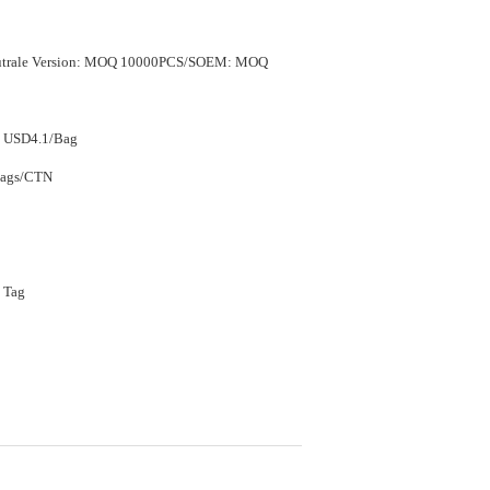
eutrale Version: MOQ 10000PCS/SOEM: MOQ
- USD4.1/Bag
Bags/CTN
 Tag