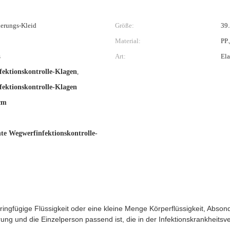
ierungs-Kleid
Größe:
39
Material:
PP.
s
Art:
Ela
ektionskontrolle-Klagen
,
ektionskontrolle-Klagen
cm
te Wegwerfinfektionskontrolle-
ingfügige Flüssigkeit oder eine kleine Menge Körperflüssigkeit, Absonder
erung und die Einzelperson passend ist, die in der Infektionskrankheits