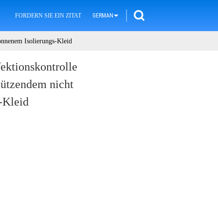
FORDERN SIE EIN ZITAT
GERMAN
ponnenem Isolierungs-Kleid
ektionskontrolle
chützendem nicht
-Kleid