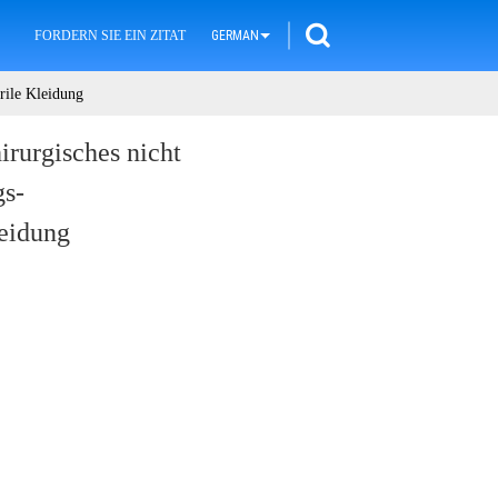
FORDERN SIE EIN ZITAT
GERMAN
rile Kleidung
irurgisches nicht
gs-
leidung