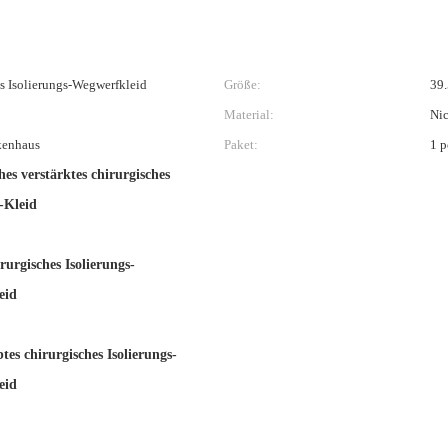
s Isolierungs-Wegwerfkleid
Größe:
39
Material:
Nic
kenhaus
Paket:
1 p
hes verstärktes chirurgisches
s-Kleid
irurgisches Isolierungs-
eid
tes chirurgisches Isolierungs-
eid