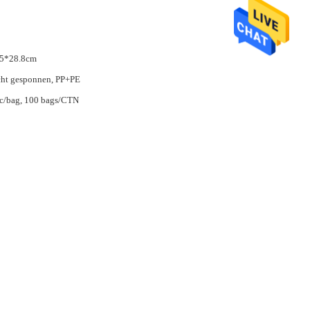
.5*28.8cm
ht gesponnen, PP+PE
c/bag, 100 bags/CTN