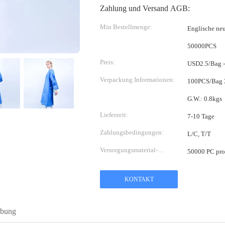
Zahlung und Versand AGB:
Min Bestellmenge:
Englische n
50000PCS
Preis:
USD2.5/Bag 
Verpackung Informationen:
100PCS/Bag 30Bags/CTN Paket-
G.W.: 0.8kgs
Lieferzeit:
7-10 Tage
Zahlungsbedingungen:
L/C, T/T
Versorgungsmaterial-
50000 PC pro
Fähigkeit:
KONTAKT
ibung