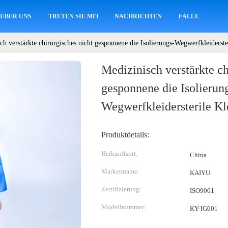
ÜBER UNS
TRETEN SIE MIT UNS IN VERBINDUNG
NACHRICHTEN
FÄLLE
ch verstärkte chirurgisches nicht gesponnene die Isolierungs-Wegwerfkleiderste
Medizinisch verstärkte ch
gesponnene die Isolierun
Wegwerfkleidersterile K
Produktdetails:
Herkunftsort:
China
Markenname:
KAIYU
Zertifizierung:
ISO9001
Modellnummer:
KY-IG001