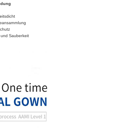
eidung
eitsdicht
itzeansammlung
Schutz
t und Sauberkeit