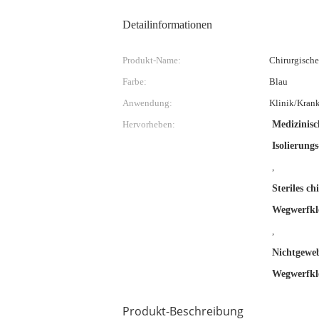
Detailinformationen
Produkt-Name:
Chirurgische
Farbe:
Blau
Anwendung:
Klinik/Kran
Hervorheben:
Medizinisc
Isolierung
,
Steriles ch
Wegwerfkl
,
Nichtgeweb
Wegwerfkl
Produkt-Beschreibung