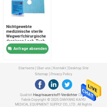
Reisesauerstoffverdichter
Nichtgewebte
hoher Flusssauerstoffverdichter
medizinische sterile
Wegwerfchirurgische
drapieren Loch-Tuch-
Tragbare Zerstäuber-Maschinen
Blatt-Gesicht
Anfrage absenden
Medizinischer Saugapparat
Startseite
Über uns
Kontakt
Desktop Site
Hauptsauerstoff-Sättigungs-Monitor
Sitemap
Privacy Policy
Haushalts-Digital-Thermometer
Qualität
Hauptsauerstoff-Verdichter
China
Fabrik.Copyright © 2025 DANYANG KAIYU
Haushalts-Blutdruck-Monitor
MEDICAL EQUIPMENT SUPPLY CO., LTD.. All Rights