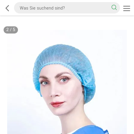
2
/
5