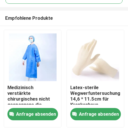
Empfohlene Produkte
Medizinisch
Latex-sterile
Haus
verstärkte
Wegwerfuntersuchungsh
chirurgisches nicht
14,6 * 11.5cm für
gesponnene die
Krankenhaus
Produkte
Isolierungs-
Anfrage absenden
Anfrage absenden
Wegwerfkleidersterile
Kleidung
Über uns